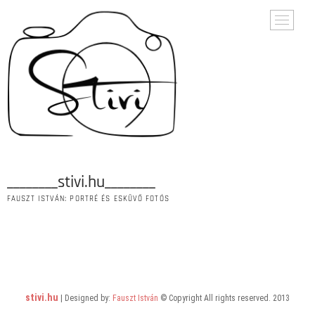
M
e
n
u
B
u
t
t
o
n
________stivi.hu________
FAUSZT ISTVÁN: PORTRÉ ÉS ESKÜVŐ FOTÓS
stivi.hu
| Designed by:
Fauszt István
© Copyright All rights reserved. 2013