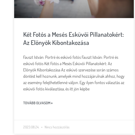
Két Fotós a Mesés Esküvői Pillanatokért:
Az Előnyök Kibontakozása
Fauszt István: Portré és esküvő fotós Fauszt István: Portré és
esküvő fotós Két Fotós a Mesés Esküvői Pillanatokért: Az
Előnyök Kibontakozása Az esküvő szervezése során számos
döntést kell hoznunk, amelyek mind hozzájárulnak ahhoz, hogy
az esemény felejthetetlenné váljon. Egy ilyen fontos választás az
esküvői fotós kiválasztása, és itt jön képbe
TOVÁBB OLVASOM »
2023.08.24.
Nincs hozzászólás