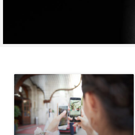
Blog
Fotózások, kulisszatitkok