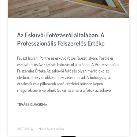
Az Esküvői Fotózásról általában: A
Professzionális Felszerelés Értéke
Fauszt István: Portré és esküvő fotós Fauszt István: Portré és
esküvő fotós Az Esküvői Fotózásról általában: A Professzionális
Felszerelés Értéke Az esküvői fotózás olyan mérföldkő az
életben, amely örökké emlékezetes marad. A boldogság, az
érzelmek és a pillanatok apró részletei minden képen
megörökítésre kerülnek. Sokan számára a fotók az esküvő
TOVÁBB OLVASOM »
2023.08.24.
Nincs hozzászólás