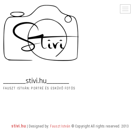
Skip
M
to
e
content
n
u
B
u
t
t
o
n
________stivi.hu________
FAUSZT ISTVÁN: PORTRÉ ÉS ESKÜVŐ FOTÓS
No Posts Found.
stivi.hu
| Designed by:
Fauszt István
© Copyright All rights reserved. 2013