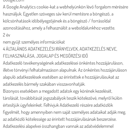
A Google Analytics cookie-kat a webhelyünkön lévő forgalom mérésére
használjuk. Egyetlen szöveges sáv kerül mentésre a böngésző, a
kölcsönhatások időbélyegzőjének és a böngésző / forrásoldal
azonosításához, amely a felhasználót a weboldalunkhoz vezette.
2 év
nem gyűjt személyes információkat
4 ÁLTALÁNOS ADATKEZELÉSI IRÁNYELVEK, ADATKEZELÉS NEVE,
FELHASZNÁLÁSA, JOGALAP ÉS MEGŐRZÉSI IDŐ
Adatkezelő tevékenységének adatkezelései önkéntes hozzájáruláson,
illetve törvényi felhatalmazáson alapulnak. Az önkéntes hozzájáruláson
alapuló adatkezelések esetében az érintettek e hozzájárulásukat az
adatkezelés bármely szakában visszavonhatják.
Bizonyos esetekben a megadott adatok egy körének kezelését,
tárolását, továbbítását jogszabályok teszik kötelezővé, melyről külön
értesítjük ügyfeleinket. Felhívjuk Adatkezelő részére adatközlők
figyelmét, hogy amennyiben nem saját személyes adataikat adják meg,
az adatközlő kötelessége az érintett hozzájárulásának beszerzése.
Adatkezelési alapelvei összhangban vannak az adatvédelemmel