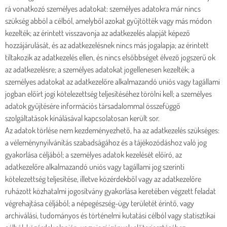
rá vonatkozó személyes adatokat: személyes adatokra már nincs
szükség abból a célból, amelyből azokat gyűjtötték vagy más módon
kezelték; az érintett visszavonja az adatkezelés alapját képező
hozzájárulását, és az adatkezelésnek nincs más jogalapja; az érintett
tiltakozik az adatkezelés ellen, és nincs elsőbbséget élvező jogszerű ok
az adatkezelésre; a személyes adatokat jogellenesen kezelték; a
személyes adatokat az adatkezelőre alkalmazandó uniós vagy tagállami
jogban előírt jogi kötelezettség teljesítéséhez törölni kell; a személyes
adatok gyűjtésére információs társadalommal összefüggő
szolgáltatások kínálásával kapcsolatosan került sor.
Az adatok törlése nem kezdeményezhető, ha az adatkezelés szükséges:
a véleménynyilvánítás szabadságához és a tájékozódáshoz való jog
gyakorlása céljából; a személyes adatok kezelését előíró, az
adatkezelőre alkalmazandó uniós vagy tagállami jog szerinti
kötelezettség teljesítése, illetve közérdekből vagy az adatkezelőre
ruházott közhatalmi jogosítvány gyakorlása keretében végzett feladat
végrehajtása céljából; a népegészség-ügy területét érintő, vagy
archiválási, tudományos és történelmi kutatási célból vagy statisztikai