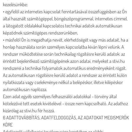
kezelésünkbe:
• egyfelől az internetes kapcsolat fenntartásával összefüggésben az Ön
által használt számítógéppel, böngészőprogrammal, internetes címmel,
a látogatott oldalakkal kapcsolatos technikai adatok automatikusan
képződnek számítógépes rendszerünkben,
• másfelől Ön is megadhatja nevét, elérhetőségét vagy más adatait, ha a
honlap használata során személyes kapcsolatba kíván lépni velünk. A
rendszer működtetése során technikailag rögzítésre kerülő adatok: az
érintett bejelentkező számítógépének azon adatai, melyeket a stivi.hu
rendszerei a technikai folyamatok automatikus eredményeként rögzít.
Az automatikusan rögzítésre kerülő adatot a rendszer az érintett külön
nyilatkozata vagy cselekménye nélkül a belépéskor, illetve kilépéskor
automatikusan naplózza.
Ezen adat egyéb személyes felhasználói adatokkal – törvény által
kötelezővé tett esetek kivételével – össze nem kapcsolható. Az adathoz
kizárólag az stivi.hu fér hozzá.
6 ADATTOVÁBBÍTÁS, ADATFELDOGOZÁS, AZ ADATOKAT MEGISMERŐK
KÖRE
Adatkezelő vállalkozási tevékenysége keretében az alábbi