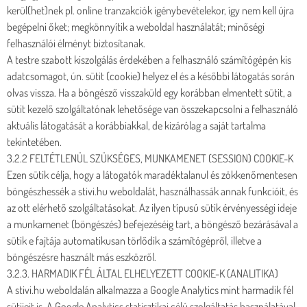
kerül(het)nek pl. online tranzakciók igénybevételekor, így nem kell újra
begépelni őket; megkönnyítik a weboldal használatát; minőségi
felhasználói élményt biztosítanak.
A testre szabott kiszolgálás érdekében a felhasználó számítógépén kis
adatcsomagot, ún. sütit (cookie) helyez el és a későbbi látogatás során
olvas vissza. Ha a böngésző visszaküld egy korábban elmentett sütit, a
sütit kezelő szolgáltatónak lehetősége van összekapcsolni a felhasználó
aktuális látogatását a korábbiakkal, de kizárólag a saját tartalma
tekintetében.
3.2.2 FELTÉTLENÜL SZÜKSÉGES, MUNKAMENET (SESSION) COOKIE-K
Ezen sütik célja, hogy a látogatók maradéktalanul és zökkenőmentesen
böngészhessék a stivi.hu weboldalát, használhassák annak funkcióit, és
az ott elérhető szolgáltatásokat. Az ilyen típusú sütik érvényességi ideje
a munkamenet (böngészés) befejezéséig tart, a böngésző bezárásával a
sütik e fajtája automatikusan törlődik a számítógépről, illetve a
böngészésre használt más eszközről.
3.2.3. HARMADIK FÉL ÁLTAL ELHELYEZETT COOKIE-K (ANALITIKA)
A stivi.hu weboldalán alkalmazza a Google Analytics mint harmadik fél
sütijeit is. A Google Analytics statisztikai célú szolgáltatás használatával