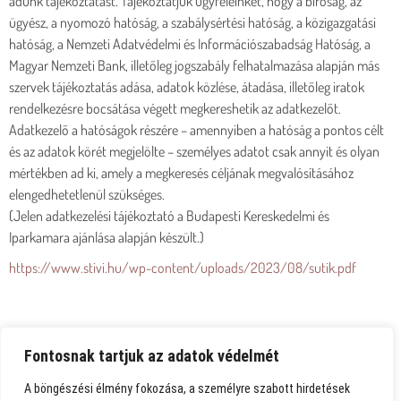
adunk tájékoztatást. Tájékoztatjuk ügyfeleinket, hogy a bíróság, az
ügyész, a nyomozó hatóság, a szabálysértési hatóság, a közigazgatási
hatóság, a Nemzeti Adatvédelmi és Információszabadság Hatóság, a
Magyar Nemzeti Bank, illetőleg jogszabály felhatalmazása alapján más
szervek tájékoztatás adása, adatok közlése, átadása, illetőleg iratok
rendelkezésre bocsátása végett megkereshetik az adatkezelőt.
Adatkezelő a hatóságok részére – amennyiben a hatóság a pontos célt
és az adatok körét megjelölte – személyes adatot csak annyit és olyan
mértékben ad ki, amely a megkeresés céljának megvalósításához
elengedhetetlenül szükséges.
(Jelen adatkezelési tájékoztató a Budapesti Kereskedelmi és
Iparkamara ajánlása alapján készült.)
https://www.stivi.hu/wp-content/uploads/2023/08/sutik.pdf
Fontosnak tartjuk az adatok védelmét
A böngészési élmény fokozása, a személyre szabott hirdetések