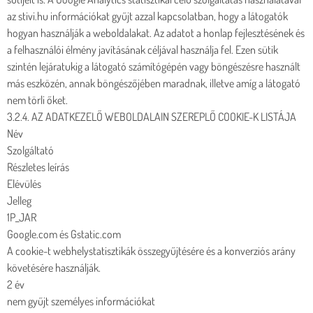
az stivi.hu információkat gyűjt azzal kapcsolatban, hogy a látogatók
hogyan használják a weboldalakat. Az adatot a honlap fejlesztésének és
a felhasználói élmény javításának céljával használja fel. Ezen sütik
szintén lejáratukig a látogató számítógépén vagy böngészésre használt
más eszközén, annak böngészőjében maradnak, illetve amíg a látogató
nem törli őket.
3.2.4. AZ ADATKEZELŐ WEBOLDALAIN SZEREPLŐ COOKIE-K LISTÁJA
Név
Szolgáltató
Részletes leírás
Elévülés
Jelleg
1P_JAR
Google.com és Gstatic.com
A cookie-t webhelystatisztikák összegyűjtésére és a konverziós arány
követésére használják.
2 év
nem gyűjt személyes információkat