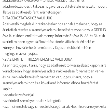
adatkezelések kivételével – törlését, visszavonását, élhet
adathordozási-, és tiltakozási jogával az adat felvételénél jelzett módon,
illetve az adatkezelő fenti elérhetőségein.
7.1 TÁJÉKOZTATÁSHOZ VALÓ JOG
Adatkezelő megfelelő intézkedéseket hoz annak érdekében, hogy az
érintettek részére a személyes adatok kezelésére vonatkozó, a GDPR 13.
és a 14. cikkben említett valamennyi információt és a 15–22. és 34. cikk
szerinti minden egyes tájékoztatást tömör, átlátható, érthető és
könnyen hozzáférhető formában, világosan és közérthetően
megfogalmazva nyújtsa.
7.2 AZ ÉRINTETT HOZZÁFÉRÉSHEZ VALÓ JOGA
Az érintett jogosult arra, hogy az adatkezelőtől visszajelzést kapjon arra
vonatkozóan, hogy személyes adatainak kezelése folyamatban van-e,
és ha ilyen adatkezelés folyamatban van, jogosult arra, hogy a
személyes adatokhoz és a következő információkhoz hozzáférést
kapjon:
• az adatkezelés céljai;
• az érintett személyes adatok kategóriái;
• azon címzettek vagy címzettek kategóriái, akikkel, illetve amelyekkel a