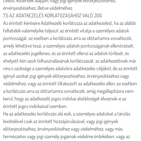
célból, közérdek alapján; vagy jogi igények előterjesztéséhez,
érvényesítéséhez, illetve védelméhez.
7.5 AZ ADATKEZELÉS KORLÁTOZÁSÁHOZ VALÓ JOG
Az érintett kérésére Adatkezelő korlátozza az adatkezelést, ha az alábbi
feltételek valamelyike teljesül: az érintett vitatja a személyes adatok
pontosságát, ez esetben a korlátozás arra az időtartamra vonatkozik,
amely lehetővé teszi, a személyes adatok pontosságának ellenőrzését;
az adatkezelés jogellenes, és az érintett ellenzi az adatok törlését, és
ehelyett kéri azok felhasználásának korlátozását; az adatkezelőnek már
nincs szüksége a személyes adatokra adatkezelés céljából, de az érintett
igényli azokat jogi igények előterjesztéséhez, érvényesítéséhez vagy
védelméhez; vagy az érintett tiltakozott az adatkezelés ellen; ez esetben
a korlátozás arra az időtartamra vonatkozik, amíg megállapításra nem
kerül, hogy az adatkezelő jogos indokai elsőbbséget élveznek-e az
érintett jogos indokaival szemben.
Ha az adatkezelés korlátozás alá esik, a személyes adatokat a tárolás
kivételével csak az érintett hozzájárulásával, vagy jogi igények
előterjesztéséhez, érvényesítéséhez vagy védelméhez, vagy más
természetes vagy jogi személy jogainak védelme érdekében, vagy az