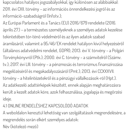
kapcsolatos hatályos jogszabályokkal, így különösen az alábbiakkal:
2011. évi CXII. törvény – az információs önrendelkezési jogról és az
információ-szabadságról (Infotv.);
Az Európai Parlament és a Tanács (EU) 2016/679 rendelete (2016.
április 27.) – a természetes személyeknek a személyes adatok kezelése
tekintetében tör-ténő védelméről és az ilyen adatok szabad
áramlásáról, valamint a 95/46/EK rendelet hatályon kívül helyezéséről
(általános adatvédelmi rendelet, GDPR); 2013. évi V. törvény – a Polgári
Törvénykönyvről (Ptk.); 2000. évi C. törvény – a számvitelről (Számv.
tv.); 2017. évi LIII. törvény – a pénzmosás és terrorizmus finanszírozása
megelőzéséről és megakadályozásáról (Pmt.); 2013. évi CCXXXVII.
törvény – a hitelintézetekről és a pénzügyi vállalkozások-ról (Hpt.).
Az adatkezelő adattérképek készített, ennek alapján meghatározásra
került a kezelt adatok köre, azok felhasználása, jogalapja és megőrzési
ideje.
4.1 ONLINE RENDELÉSHEZ KAPCSOLÓDÓ ADATOK
A weboldalon keresztül lehetőség van szolgáltatások megrendelésére, a
megrendelés során elkért személyes adatok:
Név (kötelező mező)