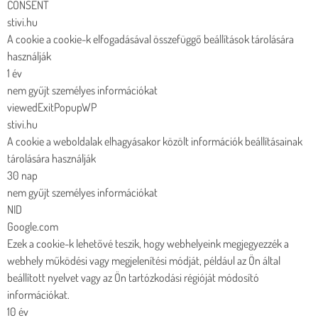
CONSENT
stivi.hu
A cookie a cookie-k elfogadásával összefüggő beállítások tárolására
használják
1 év
nem gyűjt személyes információkat
viewedExitPopupWP
stivi.hu
A cookie a weboldalak elhagyásakor közölt információk beállításainak
tárolására használják
30 nap
nem gyűjt személyes információkat
NID
Google.com
Ezek a cookie-k lehetővé teszik, hogy webhelyeink megjegyezzék a
webhely működési vagy megjelenítési módját, például az Ön által
beállított nyelvet vagy az Ön tartózkodási régióját módosító
információkat.
10 év