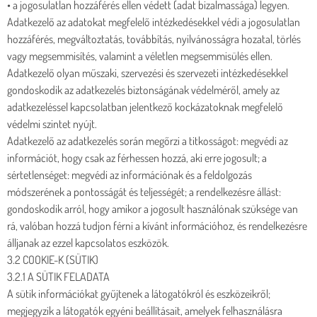
• a jogosulatlan hozzáférés ellen védett (adat bizalmassága) legyen.
Adatkezelő az adatokat megfelelő intézkedésekkel védi a jogosulatlan
hozzáférés, megváltoztatás, továbbítás, nyilvánosságra hozatal, törlés
vagy megsemmisítés, valamint a véletlen megsemmisülés ellen.
Adatkezelő olyan műszaki, szervezési és szervezeti intézkedésekkel
gondoskodik az adatkezelés biztonságának védelméről, amely az
adatkezeléssel kapcsolatban jelentkező kockázatoknak megfelelő
védelmi szintet nyújt.
Adatkezelő az adatkezelés során megőrzi a titkosságot: megvédi az
információt, hogy csak az férhessen hozzá, aki erre jogosult; a
sértetlenséget: megvédi az információnak és a feldolgozás
módszerének a pontosságát és teljességét; a rendelkezésre állást:
gondoskodik arról, hogy amikor a jogosult használónak szüksége van
rá, valóban hozzá tudjon férni a kívánt információhoz, és rendelkezésre
álljanak az ezzel kapcsolatos eszközök.
3.2 COOKIE-K (SÜTIK)
3.2.1 A SÜTIK FELADATA
A sütik információkat gyűjtenek a látogatókról és eszközeikről;
megjegyzik a látogatók egyéni beállításait, amelyek felhasználásra