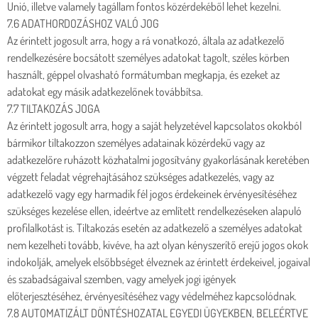
Unió, illetve valamely tagállam fontos közérdekéből lehet kezelni.
7.6 ADATHORDOZÁSHOZ VALÓ JOG
Az érintett jogosult arra, hogy a rá vonatkozó, általa az adatkezelő
rendelkezésére bocsátott személyes adatokat tagolt, széles körben
használt, géppel olvasható formátumban megkapja, és ezeket az
adatokat egy másik adatkezelőnek továbbítsa.
7.7 TILTAKOZÁS JOGA
Az érintett jogosult arra, hogy a saját helyzetével kapcsolatos okokból
bármikor tiltakozzon személyes adatainak közérdekű vagy az
adatkezelőre ruházott közhatalmi jogosítvány gyakorlásának keretében
végzett feladat végrehajtásához szükséges adatkezelés, vagy az
adatkezelő vagy egy harmadik fél jogos érdekeinek érvényesítéséhez
szükséges kezelése ellen, ideértve az említett rendelkezéseken alapuló
profilalkotást is. Tiltakozás esetén az adatkezelő a személyes adatokat
nem kezelheti tovább, kivéve, ha azt olyan kényszerítő erejű jogos okok
indokolják, amelyek elsőbbséget élveznek az érintett érdekeivel, jogaival
és szabadságaival szemben, vagy amelyek jogi igények
előterjesztéséhez, érvényesítéséhez vagy védelméhez kapcsolódnak.
7.8 AUTOMATIZÁLT DÖNTÉSHOZATAL EGYEDI ÜGYEKBEN, BELEÉRTVE