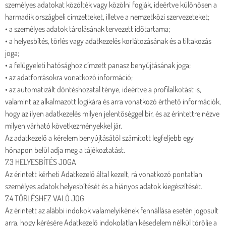
személyes adatokat közölték vagy közölni fogják, ideértve különösen a
harmadik országbeli címzetteket, illetve a nemzetközi szervezeteket;
• a személyes adatok tárolásának tervezett időtartama;
• a helyesbítés, törlés vagy adatkezelés korlátozásának és a tiltakozás
joga;
• a felügyeleti hatósághoz címzett panasz benyújtásának joga;
• az adatforrásokra vonatkozó információ;
• az automatizált döntéshozatal ténye, ideértve a profilalkotást is,
valamint az alkalmazott logikára és arra vonatkozó érthető információk,
hogy az ilyen adatkezelés milyen jelentőséggel bír, és az érintettre nézve
milyen várható következményekkel jár.
Az adatkezelő a kérelem benyújtásától számított legfeljebb egy
hónapon belül adja meg a tájékoztatást.
7.3 HELYESBÍTÉS JOGA
Az érintett kérheti Adatkezelő által kezelt, rá vonatkozó pontatlan
személyes adatok helyesbítését és a hiányos adatok kiegészítését.
7.4 TÖRLÉSHEZ VALÓ JOG
Az érintett az alábbi indokok valamelyikének fennállása esetén jogosult
arra, hogy kérésére Adatkezelő indokolatlan késedelem nélkül törölje a