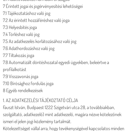
7 Érintett jogai és jogérvényesítési lehetőségei
7.1 Tájékoztatáshoz való jog
7.2 Az érintett hozzáféréshez való joga
7.3 Helyesbítés joga
7.4 Törléshez való jog
7.5 Az adatkezelés korlátozásához való jog
7.6 Adathordozáshoz való jog
7.7 Tiltakozás joga
7.8 Automatizált döntéshozatal egyedi ügyekben, beleértve a
profilalkotást
7.9 Visszavonás joga
7.10 Bírósághoz fordulás joga
8 Egyéb rendelkezések
1. AZ ADATKEZELÉSI TÁJÉKOZTATÓ CÉLJA
Fauszt István, Budpaest 1222 Szigetvári utca 28, a továbbiakban,
szolgáltató, adatkezelő) mint adatkezelő, magára nézve kötelezőnek
ismeri el jelen jogi közlemény tartalmát.
Kötelezettséget vállal arra, hogy tevékenységével kapcsolatos minden