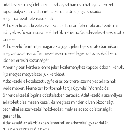
adatkezelés megfelel a jelen szabályzatban és a hatályos nemzeti
jogszabályokban, valamint az Európai Unió jogi aktusaiban
meghatározott elvárásoknak.
Adatkezelő adatkezeléseivel kapcsolatosan felmerülő adatvédelmi
irányelvek folyamatosan elérhetők a stivi.hu/adatkezelesi-tajekoztato
címeken.
Adatkezelő fenntartja magának a jogot jelen tájékoztató bármikori
megváltoztatására. Természetesen az esetleges változásokról kellő
időben értesíti közönségét.
Amennyiben kérdése lenne jelen közleményhez kapcsolódóan, kérjük,
írja meg és megválaszoljuk kérdését.
Adatkezelő elkötelezett ügyfelei és partnerei személyes adatainak
védelmében, kiemelten fontosnak tartja ügyfelei információs
önrendelkezési jogának tiszteletben tartását. Adatkezelő a személyes
adatokat bizalmasan kezeli, és megtesz minden olyan biztonsági,
technikai és szervezési intézkedést, mely az adatok biztonságát
garantálja.
Adatkezelő az alábbiakban ismerteti adatkezelési gyakorlatát.
2. AZ ADATKEZELŐ ADATAI