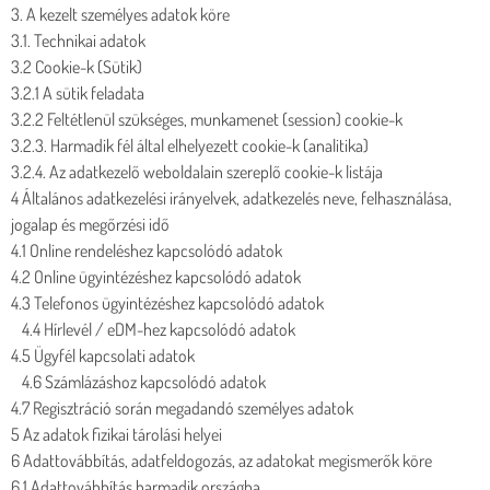
3. A kezelt személyes adatok köre
3.1. Technikai adatok
3.2 Cookie-k (Sütik)
3.2.1 A sütik feladata
3.2.2 Feltétlenül szükséges, munkamenet (session) cookie-k
3.2.3. Harmadik fél által elhelyezett cookie-k (analitika)
3.2.4. Az adatkezelő weboldalain szereplő cookie-k listája
4 Általános adatkezelési irányelvek, adatkezelés neve, felhasználása,
jogalap és megőrzési idő
4.1 Online rendeléshez kapcsolódó adatok
4.2 Online ügyintézéshez kapcsolódó adatok
4.3 Telefonos ügyintézéshez kapcsolódó adatok
4.4 Hírlevél / eDM-hez kapcsolódó adatok
4.5 Ügyfél kapcsolati adatok
4.6 Számlázáshoz kapcsolódó adatok
4.7 Regisztráció során megadandó személyes adatok
5 Az adatok fizikai tárolási helyei
6 Adattovábbítás, adatfeldogozás, az adatokat megismerők köre
6.1 Adattovábbítás harmadik országba