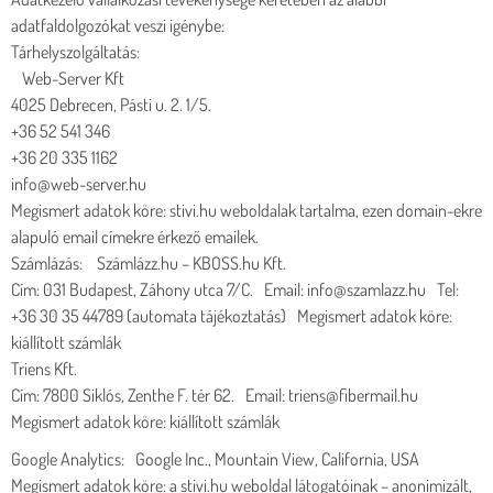
adatfaldolgozókat veszi igénybe:
Tárhelyszolgáltatás:
Web-Server Kft
4025 Debrecen, Pásti u. 2. 1/5.
+36 52 541 346
+36 20 335 1162
info@web-server.hu
Megismert adatok köre: stivi.hu weboldalak tartalma, ezen domain-ekre
alapuló email címekre érkező emailek.
Számlázás: Számlázz.hu – KBOSS.hu Kft.
Cím: 031 Budapest, Záhony utca 7/C. Email: info@szamlazz.hu Tel:
+36 30 35 44789 (automata tájékoztatás) Megismert adatok köre:
kiállított számlák
Triens Kft.
Cím: 7800 Siklós, Zenthe F. tér 62. Email: triens@fibermail.hu
Megismert adatok köre: kiállított számlák
Google Analytics: Google Inc., Mountain View, California, USA
Megismert adatok köre: a stivi.hu weboldal látogatóinak – anonimizált,