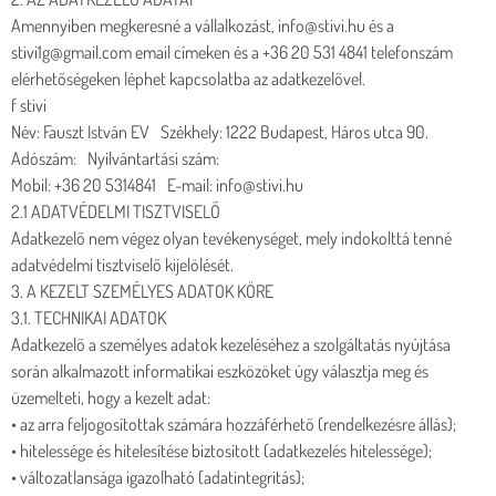
Amennyiben megkeresné a vállalkozást, info@stivi.hu és a
stivi1g@gmail.com email címeken és a +36 20 531 4841 telefonszám
elérhetőségeken léphet kapcsolatba az adatkezelővel.
f stivi
Név: Fauszt István EV Székhely: 1222 Budapest, Háros utca 90.
Adószám: Nyilvántartási szám:
Mobil: +36 20 5314841 E-mail: info@stivi.hu
2.1 ADATVÉDELMI TISZTVISELŐ
Adatkezelő nem végez olyan tevékenységet, mely indokolttá tenné
adatvédelmi tisztviselő kijelölését.
3. A KEZELT SZEMÉLYES ADATOK KÖRE
3.1. TECHNIKAI ADATOK
Adatkezelő a személyes adatok kezeléséhez a szolgáltatás nyújtása
során alkalmazott informatikai eszközöket úgy választja meg és
üzemelteti, hogy a kezelt adat:
• az arra feljogosítottak számára hozzáférhető (rendelkezésre állás);
• hitelessége és hitelesítése biztosított (adatkezelés hitelessége);
• változatlansága igazolható (adatintegritás);