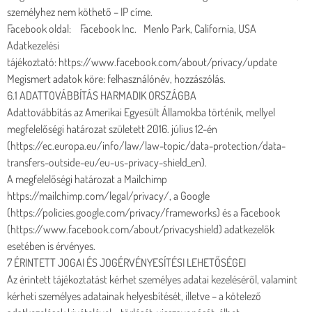
személyhez nem köthető – IP címe.
Facebook oldal: Facebook Inc. Menlo Park, California, USA
Adatkezelési
tájékoztató: https://www.facebook.com/about/privacy/update
Megismert adatok köre: felhasználónév, hozzászólás.
6.1 ADATTOVÁBBÍTÁS HARMADIK ORSZÁGBA
Adattovábbítás az Amerikai Egyesült Államokba történik, mellyel
megfelelőségi határozat született 2016. július 12-én
(https://ec.europa.eu/info/law/law-topic/data-protection/data-
transfers-outside-eu/eu-us-privacy-shield_en).
A megfelelőségi határozat a Mailchimp
https://mailchimp.com/legal/privacy/, a Google
(https://policies.google.com/privacy/frameworks) és a Facebook
(https://www.facebook.com/about/privacyshield) adatkezelők
esetében is érvényes.
7 ÉRINTETT JOGAI ÉS JOGÉRVÉNYESÍTÉSI LEHETŐSÉGEI
Az érintett tájékoztatást kérhet személyes adatai kezeléséről, valamint
kérheti személyes adatainak helyesbítését, illetve – a kötelező