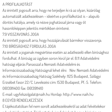
A PROFILALKOTÁST
Az érintett jogosult arra, hogy ne terjedjen ki rá az olyan, kizárólag
automatizált adatkezelésen – ideértve a profilalkotást is – alapuló
döntés hatálya, amely rá nézve joghatással járna vagy őt
hasonlóképpen jelentős mértékben érintené.
7.9 VISSZAVONÁS JOGA
Az érintett jogosult arra, hogy hozzájárulását bármikor visszavonja.
7.10 BÍRÓSÁGHOZ FORDULÁS JOGA
Az érintett a jogainak megsértése esetén az adatkezelő ellen bírósághoz
fordulhat. A bíróság az ügyben soron kívül jár el. 8.11 Adatvédelmi
hatósági eljárás Panasszal a Nemzeti Adatvédelmi és
Információszabadság Hatóságnál lehet élni: Név: Nemzeti Adatvédelmi
és Információszabadság Hatóság Székhely: 1125 Budapest, Szilágyi
Erzsébet fasor 22/C. Levelezési cím: 1530 Budapest, Pf.: 5. Telefon:
0613911400 Fax: 0613911410
E-mail: ugyfelszolgalat@naih.hu Honlap: http://www.naih.hu
8 EGYÉB RENDELKEZÉSEK
E tájékoztatóban fel nem sorolt adatkezelésekről az adat felvételekor