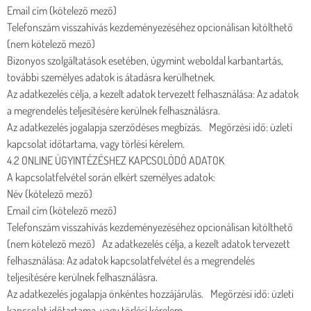
Email cím (kötelező mező)
Telefonszám visszahívás kezdeményezéséhez opcionálisan kitölthető
(nem kötelező mező)
Bizonyos szolgáltatások esetében, úgymint weboldal karbantartás,
további személyes adatok is átadásra kerülhetnek.
Az adatkezelés célja, a kezelt adatok tervezett felhasználása: Az adatok
a megrendelés teljesítésére kerülnek felhasználásra.
Az adatkezelés jogalapja szerződéses megbízás. Megőrzési idő: üzleti
kapcsolat időtartama, vagy törlési kérelem.
4.2 ONLINE ÜGYINTÉZÉSHEZ KAPCSOLÓDÓ ADATOK
A kapcsolatfelvétel során elkért személyes adatok:
Név (kötelező mező)
Email cím (kötelező mező)
Telefonszám visszahívás kezdeményezéséhez opcionálisan kitölthető
(nem kötelező mező) Az adatkezelés célja, a kezelt adatok tervezett
felhasználása: Az adatok kapcsolatfelvétel és a megrendelés
teljesítésére kerülnek felhasználásra.
Az adatkezelés jogalapja önkéntes hozzájárulás. Megőrzési idő: üzleti
kapcsolat időtartama, vagy törlési kérelem.